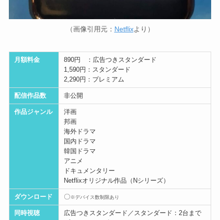
（画像引用元：
Netflix
より）
月額料金
890円 ：広告つきスタンダード
1,590円：スタンダード
2,290円：プレミアム
配信作品数
非公開
作品ジャンル
洋画
邦画
海外ドラマ
国内ドラマ
韓国ドラマ
アニメ
ドキュメンタリー
Netflixオリジナル作品（Nシリーズ）
ダウンロード
〇
※デバイス数制限あり
同時視聴
広告つきスタンダード／スタンダード：2台まで