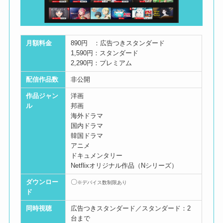
月額料金
890円 ：広告つきスタンダード
1,590円：スタンダード
2,290円：プレミアム
配信作品数
非公開
作品ジャン
洋画
ル
邦画
海外ドラマ
国内ドラマ
韓国ドラマ
アニメ
ドキュメンタリー
Netflixオリジナル作品（Nシリーズ）
ダウンロー
〇
※デバイス数制限あり
ド
同時視聴
広告つきスタンダード／スタンダード：2
台まで