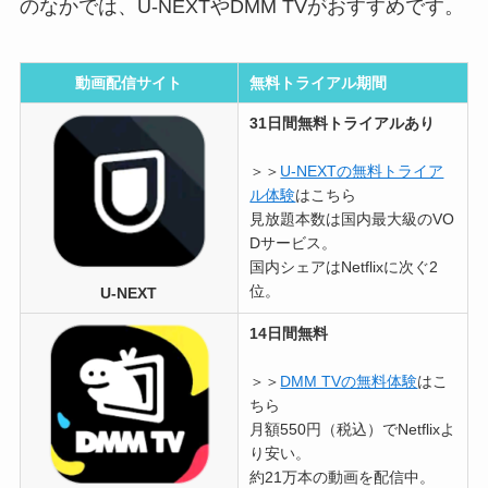
のなかでは、U-NEXTやDMM TVがおすすめです。
動画配信サイト
無料トライアル期間
31日間無料トライアルあり
＞＞
U-NEXTの無料トライア
ル体験
はこちら
見放題本数は国内最大級のVO
Dサービス。
国内シェアはNetflixに次ぐ2
位。
U-NEXT
14日間無料
＞＞
DMM TVの無料体験
はこ
ちら
月額550円（税込）でNetflixよ
り安い。
約21万本の動画を配信中。