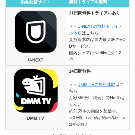
動画配信サイト
無料トライアル期間
31日間無料トライアルあり
＞＞
U-NEXTの無料トライア
ル体験
はこちら
見放題本数は国内最大級のVO
Dサービス。
国内シェアはNetflixに次ぐ2
位。
U-NEXT
14日間無料
＞＞
DMM TVの無料体験
はこ
ちら
月額550円（税込）でNetflixよ
り安い。
約21万本の動画を配信中。
DMM TV
※見放題、TVOD含む配信作品数 20
26年4月時点