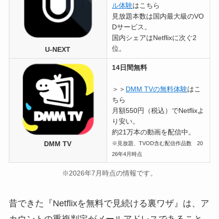
ル体験
はこちら
見放題本数は国内最大級のVO
Dサービス。
国内シェアはNetflixに次ぐ2
位。
U-NEXT
14日間無料
＞＞
DMM TVの無料体験
はこ
ちら
月額550円（税込）でNetflixよ
り安い。
約21万本の動画を配信中。
DMM TV
※見放題、TVOD含む配信作品数 20
26年4月時点
※2026年7月時点の情報です。
昔できた『Netflixを無料で見続ける裏ワザ』は、ア
カウントの重複判定がメールアドレスであること