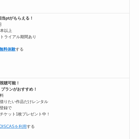
円相当ptがもらえる！
円
万本以上
料トライアル期間あり
を無料体験
する
視聴可能！
 プランがおすすめ！
料
借りたい作品だけレンタル
登録で
チケット1枚プレゼント中！
 DISCASを利用
する