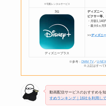
※宅配レンタルサービス
3位
ディズニー、
ピクサー等、
・月額1,140
・最大6ヵ月
>>
ディズニ
ディズニープラス
※参考：
DMM TV
／
U-NE
※上記はすべて税
動画配信サービスのおすすめを
すめランキング｜16社を利用し