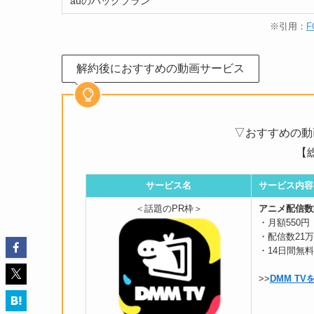
auのパックプラン
※引用：
F
解約後におすすめの動画サービス
▽おすすめの動
【
サービス名
サービス内容
＜話題のPR枠＞
アニメ配信数業
・月額550円
・配信数21
・14日間無料
>>
DMM T