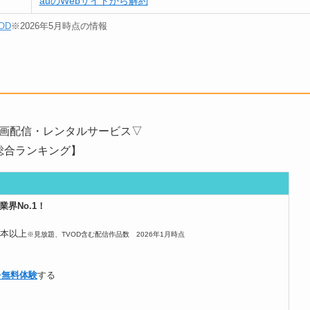
auのWebサイトから解約
OD
※2026年5月時点の情報
画配信・レンタルサービス▽
総合ランキング】
界No.1！
万本以上
※見放題、TVOD含む配信作品数 2026年1月時点
Vを無料体験
する