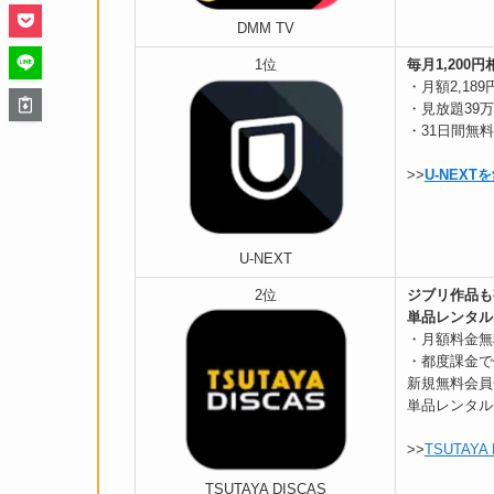
DMM TV
1位
毎月1,200
・月額2,189
・見放題39
・31日間無
>>
U-NEXT
U-NEXT
2位
ジブリ作品も
単品レンタル
・月額料金無
・都度課金で
新規無料会員
単品レンタル
>>
TSUTAYA
TSUTAYA DISCAS